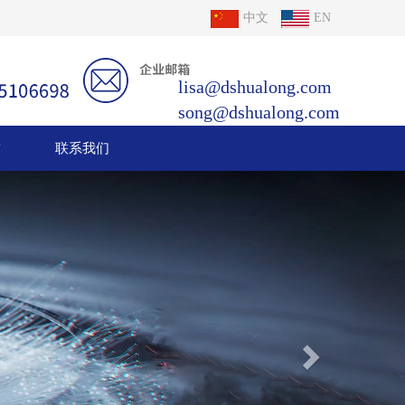
中文
EN
lisa@dshualong.com
song@dshualong.com
誉
联系我们