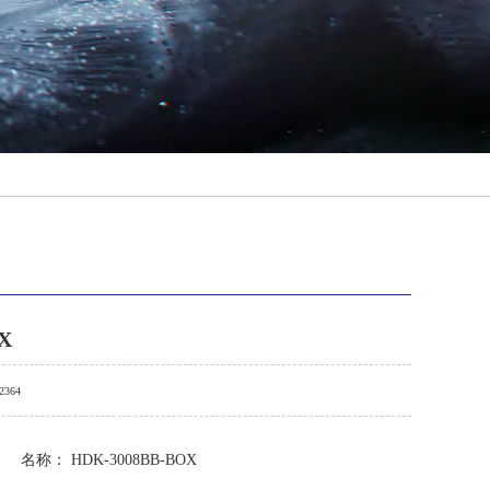
X
2364
名称： HDK-3008BB-BOX