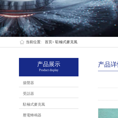
当前位置:
首页>
駐極式麥克風
产品展示
产品详
Product display
揚聲器
受話器
駐極式麥克風
壓電蜂鳴器