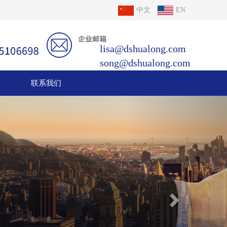
中文
EN
lisa@dshualong.com
song@dshualong.com
誉
联系我们