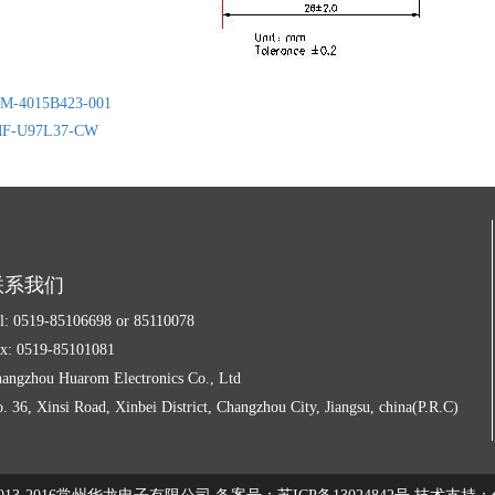
M-4015B423-001
F-U97L37-CW
联系我们
l: 0519-85106698 or 85110078
x: 0519-85101081
angzhou Huarom Electronics Co., Ltd
. 36, Xinsi Road, Xinbei District, Changzhou City, Jiangsu, china(P.R.C)