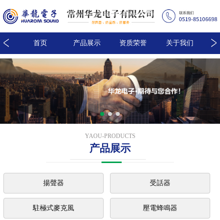
我们
首页
产品展示
资质荣誉
关于我们
新
YAOU-PRODUCTS
产品展示
揚聲器
受話器
駐極式麥克風
壓電蜂鳴器