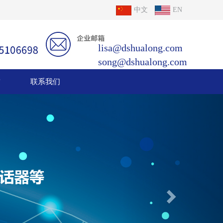
中文
EN
lisa@dshualong.com
song@dshualong.com
誉
联系我们